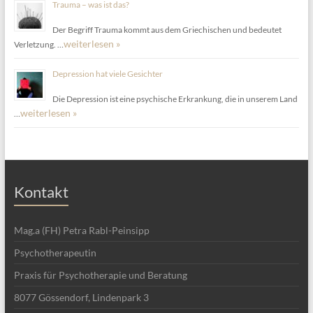
Trauma – was ist das?
Der Begriff Trauma kommt aus dem Griechischen und bedeutet
weiterlesen »
Verletzung. …
Depression hat viele Gesichter
Die Depression ist eine psychische Erkrankung, die in unserem Land
weiterlesen »
…
Kontakt
Mag.a (FH) Petra Rabl-Peinsipp
Psychotherapeutin
Praxis für Psychotherapie und Beratung
8077 Gössendorf, Lindenpark 3