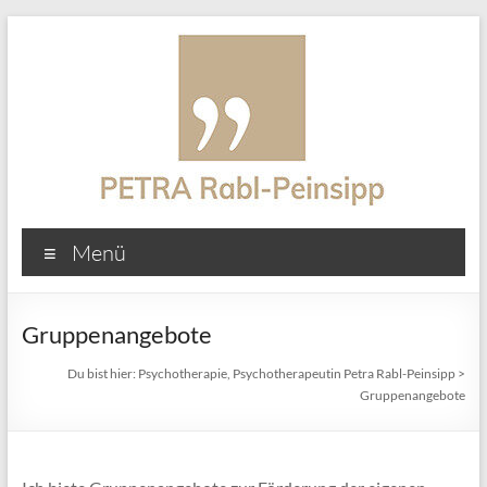
Zum
Inhalt
springen
Psychotherapie,
Menü
Psychotherapeutin
Petra
Gruppenangebote
Rabl-
Du bist hier:
Psychotherapie, Psychotherapeutin Petra Rabl-Peinsipp
>
Peinsipp
Gruppenangebote