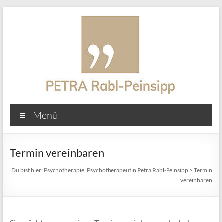
Zum
Inhalt
springen
Psychotherapie,
Menü
Psychotherapeutin
Petra
Termin vereinbaren
Rabl-
Du bist hier:
Psychotherapie, Psychotherapeutin Petra Rabl-Peinsipp
>
Termin
Peinsipp
vereinbaren